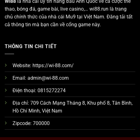
Wi88
là nhà cái uy tín hàng đầu Anh Quốc về cá cược thể
thao, bóng đá, game bài, live casino,… wi88.run là trang
chủ chính thức của nhà cái Mu9 tại Việt Nam. Đăng tải tất
cả thông tin mà bạn cần về cổng game này.
THÔNG TIN CHI TIẾT
Website: https://wi-88.com/
Email:
admin@wi-88.com
Điện thoại: 0815272274
Địa chỉ: 709 Cách Mạng Tháng 8, Khu phố 8, Tân Bình,
Hồ Chí Minh, Việt Nam
Zipcode: 700000