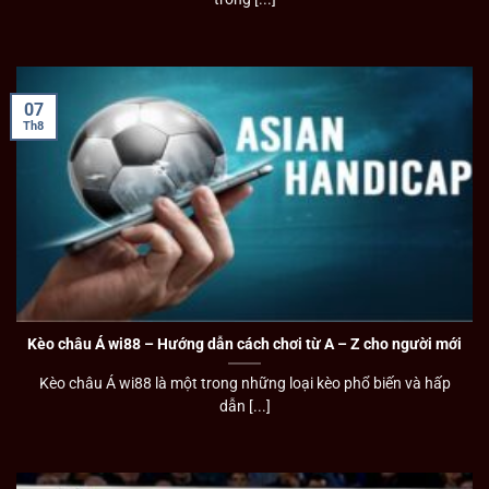
07
Th8
Kèo châu Á wi88 – Hướng dẫn cách chơi từ A – Z cho người mới
Kèo châu Á wi88 là một trong những loại kèo phổ biến và hấp
dẫn [...]