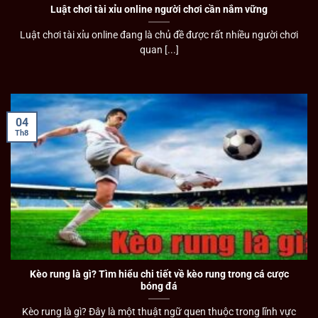
Luật chơi tài xỉu online người chơi cần nắm vững
Luật chơi tài xỉu online đang là chủ đề được rất nhiều người chơi
quan [...]
04
Th8
Kèo rung là gì? Tìm hiểu chi tiết về kèo rung trong cá cược
bóng đá
Kèo rung là gì? Đây là một thuật ngữ quen thuộc trong lĩnh vực