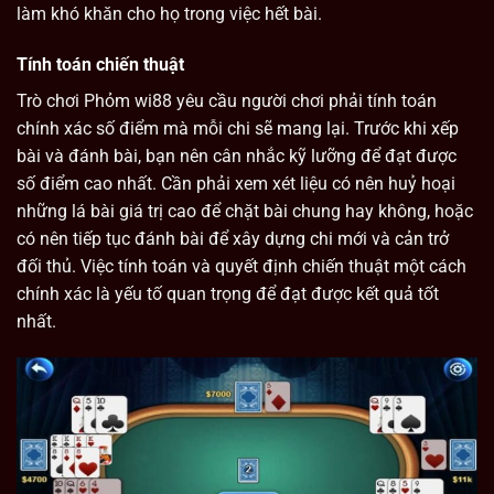
làm khó khăn cho họ trong việc hết bài.
Tính toán chiến thuật
Trò chơi Phỏm wi88 yêu cầu người chơi phải tính toán
chính xác số điểm mà mỗi chi sẽ mang lại. Trước khi xếp
bài và đánh bài, bạn nên cân nhắc kỹ lưỡng để đạt được
số điểm cao nhất. Cần phải xem xét liệu có nên huỷ hoại
những lá bài giá trị cao để chặt bài chung hay không, hoặc
có nên tiếp tục đánh bài để xây dựng chi mới và cản trở
đối thủ. Việc tính toán và quyết định chiến thuật một cách
chính xác là yếu tố quan trọng để đạt được kết quả tốt
nhất.